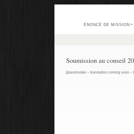
»
ÉNONCÉ DE MISSION
Soumission au conseil 2
[placeholder – translation coming soon – 