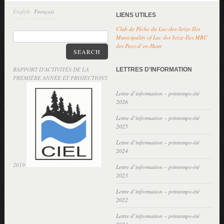
English
Français
LIENS UTILES
Club de Pêche du Lac-des-Seize-Iles
Municipality of Lac des Seize-Îles
MRC
des Pays-d’en-Haut
SEARCH
RAPPORT D’ACTIVITÉS DE LA
LETTRES D’INFORMATION
PREMIÈRE ANNÉE ET PROJECTIONS
Lettre d’information – printemps-été
2026
Lettre d’information – printemps-été
2025
Lettre d’information – printemps-été
2024
2019
Lettre d’information – printemps-été
2023
Lettre d’information – printemps-été
2022
Lettre d’information – printemps-été